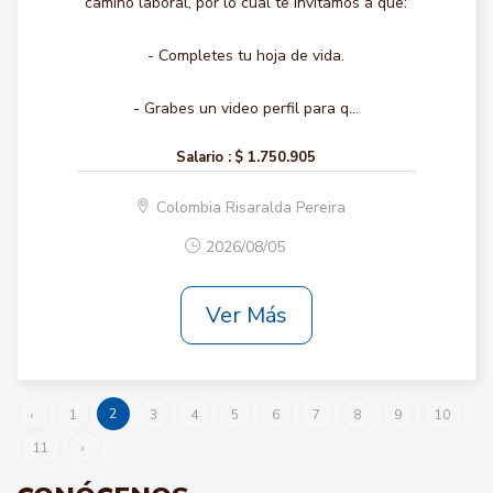
camino laboral, por lo cual te invitamos a que:
- Completes tu hoja de vida.
- Grabes un video perfil para q...
Salario :
$ 1.750.905
Colombia Risaralda Pereira
2026/08/05
Ver Más
2
‹
1
3
4
5
6
7
8
9
10
11
›