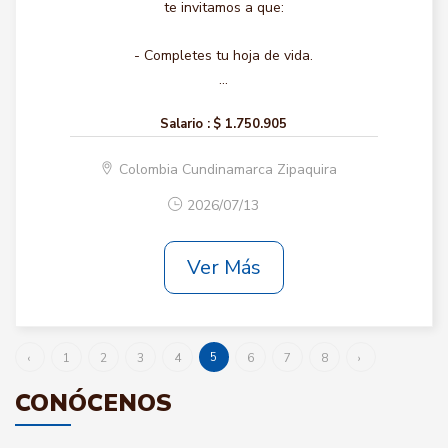
te invitamos a que:
- Completes tu hoja de vida.
...
Salario :
$ 1.750.905
Colombia Cundinamarca Zipaquira
2026/07/13
Ver Más
5
‹
1
2
3
4
6
7
8
›
CONÓCENOS