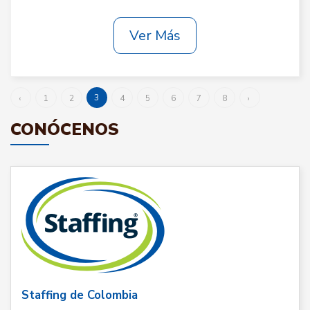
Ver Más
3
‹
1
2
4
5
6
7
8
›
CONÓCENOS
Staffing de Colombia