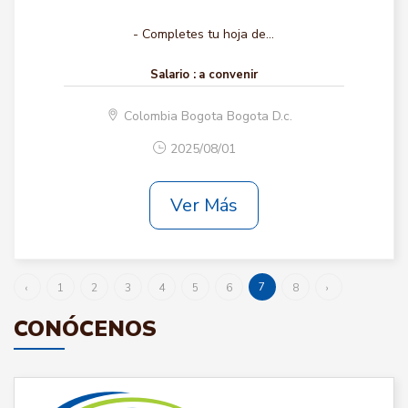
- Completes tu hoja de...
Salario :
a convenir
Colombia Bogota Bogota D.c.
2025/08/01
Ver Más
7
‹
1
2
3
4
5
6
8
›
CONÓCENOS