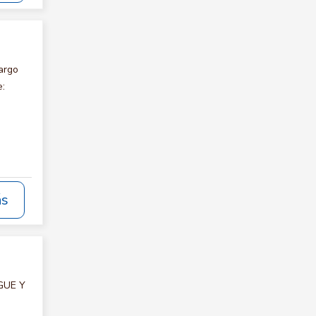
argo
e:
ás
RGUE Y