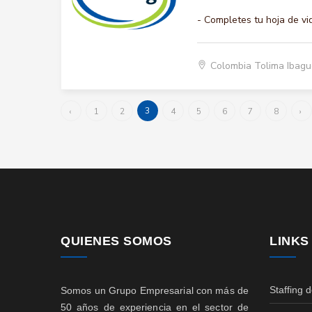
- Completes tu hoja de vi
Colombia Tolima Ibag
3
‹
1
2
4
5
6
7
8
›
QUIENES SOMOS
LINKS
Staffing 
Somos un Grupo Empresarial con más de
50 años de experiencia en el sector de