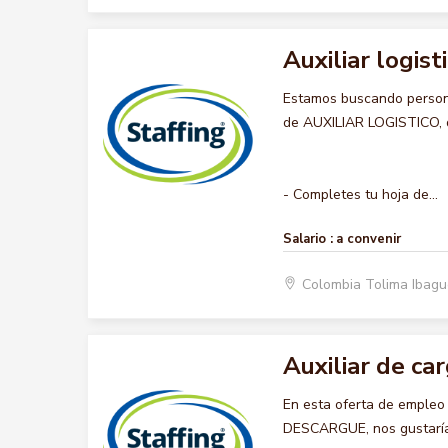
Auxiliar logist
Estamos buscando persona
de AUXILIAR LOGISTICO, qu
- Completes tu hoja de...
Salario :
a convenir
Colombia Tolima Ibag
Auxiliar de ca
En esta oferta de emple
DESCARGUE, nos gustaría 