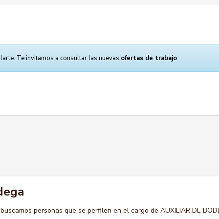
larte. Te invitamos a consultar las nuevas
ofertas de trabajo
.
odega
o buscamos personas que se perfilen en el cargo de AUXILIAR DE BO