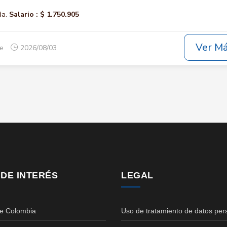
da.
Salario :
$ 1.750.905
Ver M
ue
2026/08/03
 DE INTERÉS
LEGAL
de Colombia
Uso de tratamiento de datos per