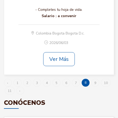
- Completes tu hoja de vida.
Salario :
a convenir
Colombia Bogota Bogota D.c.
2026/06/03
Ver Más
8
‹
1
2
3
4
5
6
7
9
10
11
›
CONÓCENOS