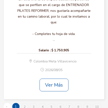
que se perfilen en el cargo de ENTRENADOR
PILATES REFORMER, nos gustaría acompañarte
en tu camino laboral, por lo cual te invitamos a
que:
- Completes tu hoja de vida.
...
Salario :
$ 1.750.905
Colombia Meta Villavicencio
2026/08/05
Ver Más
‹
1
2
3
4
5
6
7
8
9
10