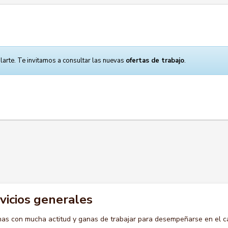
larte. Te invitamos a consultar las nuevas
ofertas de trabajo
.
rvicios generales
s con mucha actitud y ganas de trabajar para desempeñarse en el c