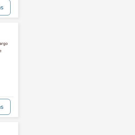
ás
argo
e
ás