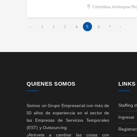
Colombia Antioquia R
5
‹
1
2
3
4
6
7
›
QUIENES SOMOS
LINKS
Staffing 
Somos un Grupo Empresarial con más de
50 años de experiencia en el sector de
Ingresar
las Empresas de Servicios Temporales
(EST) y Outsourcing.
Registrar
¡Atrévete a cambiar las cosas con