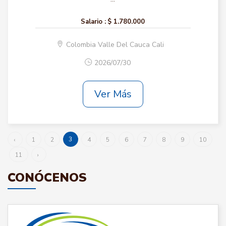
Salario :
$ 1.780.000
Colombia Valle Del Cauca Cali
2026/07/30
Ver Más
3
‹
1
2
4
5
6
7
8
9
10
11
›
CONÓCENOS