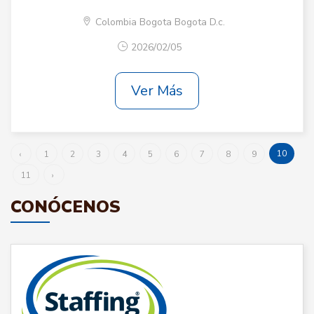
Colombia Bogota Bogota D.c.
2026/02/05
Ver Más
10
‹
1
2
3
4
5
6
7
8
9
11
›
CONÓCENOS