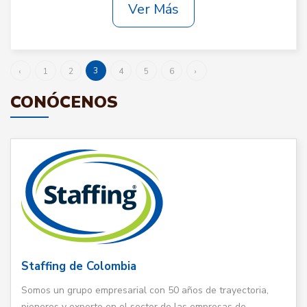
Ver Más
3
‹
1
2
4
5
6
›
CONÓCENOS
Staffing de Colombia
Somos un grupo empresarial con 50 años de trayectoria,
pioneros y experto en el sector de las empresas de