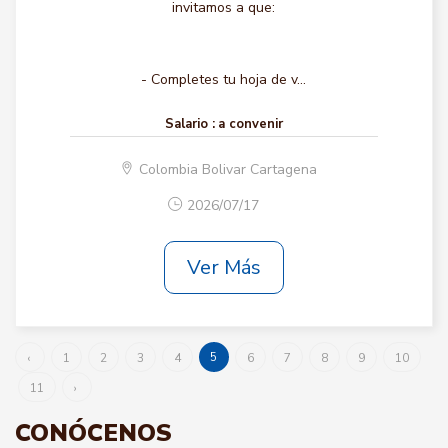
invitamos a que:
- Completes tu hoja de v...
Salario :
a convenir
Colombia Bolivar Cartagena
2026/07/17
Ver Más
5
‹
1
2
3
4
6
7
8
9
10
11
›
CONÓCENOS