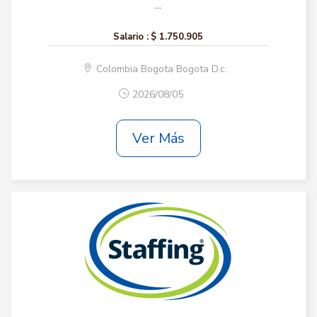
...
Salario :
$ 1.750.905
Colombia Bogota Bogota D.c.
2026/08/05
Ver Más