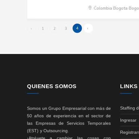
Colombia Bogota Bogo
4
›
‹
1
2
3
QUIENES SOMOS
LINKS
Staffing 
Somos un Grupo Empresarial con más de
50 años de experiencia en el sector de
Ingresar
las Empresas de Servicios Temporales
(EST) y Outsourcing.
Registrar
¡Atrévete a cambiar las cosas con