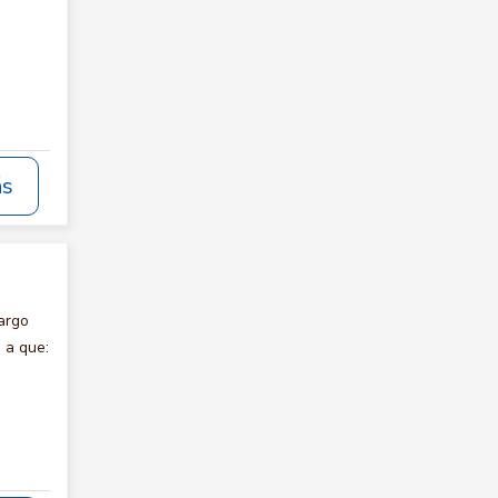
ás
argo
 a que: