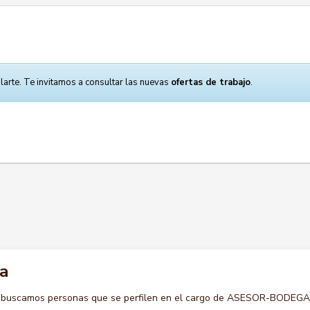
larte. Te invitamos a consultar las nuevas
ofertas de trabajo
.
a
o buscamos personas que se perfilen en el cargo de ASESOR-BODEGA 