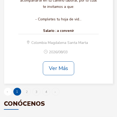
acompañarte en tu camino laboral, por lo cual
te invitamos a que:
- Completes tu hoja de vid...
Salario :
a convenir
Colombia Magdalena Santa Marta
2026/08/03
Ver Más
‹
1
2
3
4
›
CONÓCENOS