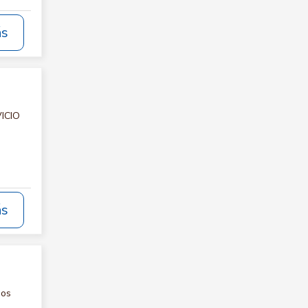
ás
VICIO
ás
nos