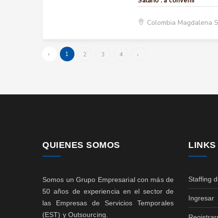
Salario :
a convenir
Colombia Magdalena 
‹
1
2
3
4
›
QUIENES SOMOS
LINKS
Staffing 
Somos un Grupo Empresarial con más de
50 años de experiencia en el sector de
Ingresar
las Empresas de Servicios Temporales
(EST) y Outsourcing.
Registrar