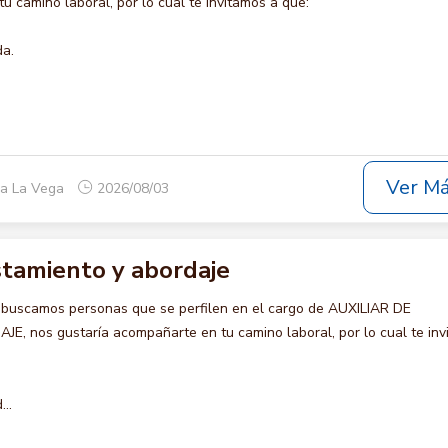
u camino laboral, por lo cual te invitamos a que:
da.
Ver M
ca La Vega
2026/08/03
istamiento y abordaje
 buscamos personas que se perfilen en el cargo de AUXILIAR DE
 nos gustaría acompañarte en tu camino laboral, por lo cual te inv
..