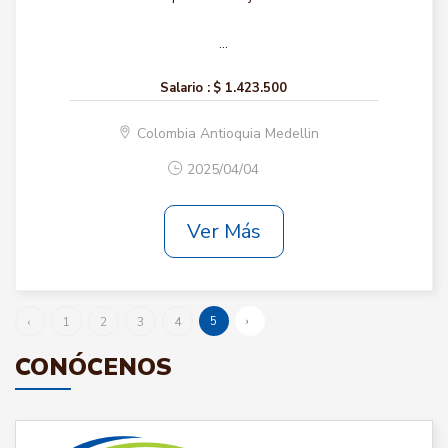
...
Salario :
$ 1.423.500
Colombia Antioquia Medellin
2025/04/04
Ver Más
5
›
‹
1
2
3
4
CONÓCENOS