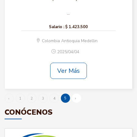
...
Salario :
$ 1.423.500
Colombia Antioquia Medellin
2025/04/04
Ver Más
5
›
‹
1
2
3
4
CONÓCENOS