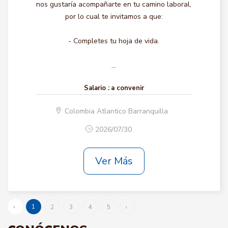
nos gustaría acompañarte en tu camino laboral,
por lo cual te invitamos a que:
- Completes tu hoja de vida.
...
Salario :
a convenir
Colombia Atlantico Barranquilla
2026/07/30
Ver Más
‹
1
2
3
4
5
›