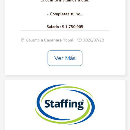
lo cual te invitamos a que:
- Completes tu ho...
Salario :
$ 1.750.905
Colombia Casanare Yopal
2026/07/28
Ver Más