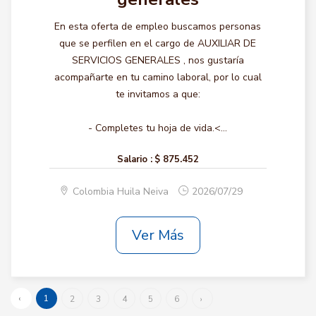
En esta oferta de empleo buscamos personas
que se perfilen en el cargo de AUXILIAR DE
SERVICIOS GENERALES , nos gustaría
acompañarte en tu camino laboral, por lo cual
te invitamos a que:
- Completes tu hoja de vida.<...
Salario :
$ 875.452
Colombia Huila Neiva
2026/07/29
Ver Más
‹
1
2
3
4
5
6
›