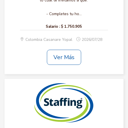
lo cual te invitamos a que:
- Completes tu ho...
Salario :
$ 1.750.905
Colombia Casanare Yopal
2026/07/28
Ver Más