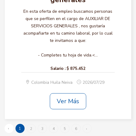
En esta oferta de empleo buscamos personas
que se perfilen en el cargo de AUXILIAR DE
SERVICIOS GENERALES , nos gustaría
acompañarte en tu camino laboral, por lo cual
te invitamos a que:
- Completes tu hoja de vida.<...
Salario :
$ 875.452
Colombia Huila Neiva
2026/07/29
Ver Más
‹
1
2
3
4
5
6
›