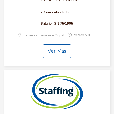
lo cual te invitamos a que:
- Completes tu ho...
Salario :
$ 1.750.905
Colombia Casanare Yopal
2026/07/28
Ver Más