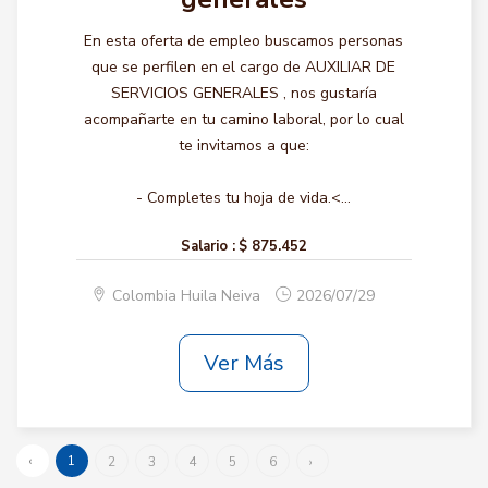
En esta oferta de empleo buscamos personas
que se perfilen en el cargo de AUXILIAR DE
SERVICIOS GENERALES , nos gustaría
acompañarte en tu camino laboral, por lo cual
te invitamos a que:
- Completes tu hoja de vida.<...
Salario :
$ 875.452
Colombia Huila Neiva
2026/07/29
Ver Más
‹
1
2
3
4
5
6
›