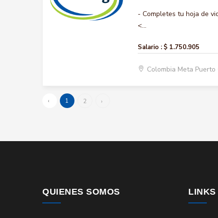
- Completes tu hoja de vi
<...
Salario :
$ 1.750.905
Colombia Meta Puerto
‹
1
2
›
QUIENES SOMOS
LINKS