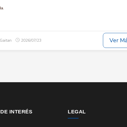
da.
Ver M
 Gaitan
2026/07/23
 DE INTERÉS
LEGAL