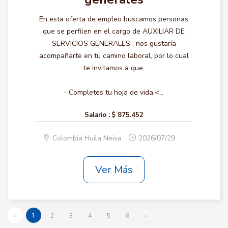
En esta oferta de empleo buscamos personas
que se perfilen en el cargo de AUXILIAR DE
SERVICIOS GENERALES , nos gustaría
acompañarte en tu camino laboral, por lo cual
te invitamos a que:
- Completes tu hoja de vida.<...
Salario :
$ 875.452
Colombia Huila Neiva
2026/07/29
Ver Más
‹
1
2
3
4
5
6
›