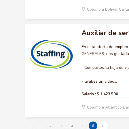
Colombia Bolivar Car
Auxiliar de se
En esta oferta de empleo
GENERALES, nos gustaría a
- Completes tu hoja de vi
- Grabes un video...
Salario :
$ 1.423.500
Colombia Atlantico Ba
6
›
‹
1
2
3
4
5