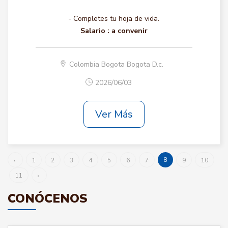
- Completes tu hoja de vida.
Salario :
a convenir
Colombia Bogota Bogota D.c.
2026/06/03
Ver Más
8
‹
1
2
3
4
5
6
7
9
10
11
›
CONÓCENOS