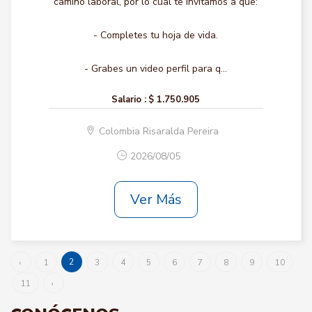
camino laboral, por lo cual te invitamos a que:
- Completes tu hoja de vida.
- Grabes un video perfil para q...
Salario :
$ 1.750.905
Colombia Risaralda Pereira
2026/08/05
Ver Más
2
‹
1
3
4
5
6
7
8
9
10
11
›