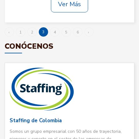
Ver Más
3
‹
1
2
4
5
6
›
CONÓCENOS
Staffing de Colombia
Somos un grupo empresarial con 50 años de trayectoria,
pioneros y experto en el sector de las empresas de