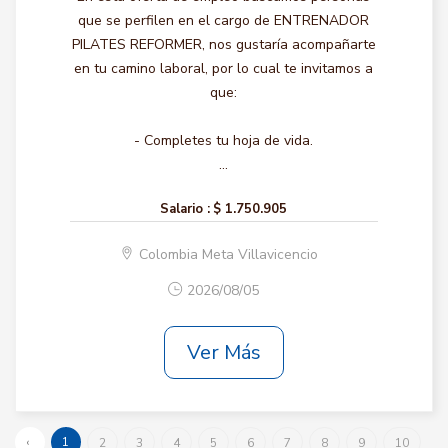
que se perfilen en el cargo de ENTRENADOR
PILATES REFORMER, nos gustaría acompañarte
en tu camino laboral, por lo cual te invitamos a
que:
- Completes tu hoja de vida.
...
Salario :
$ 1.750.905
Colombia Meta Villavicencio
2026/08/05
Ver Más
‹
1
2
3
4
5
6
7
8
9
10