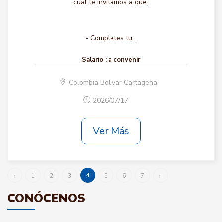
cual te invitamos a que:
- Completes tu...
Salario :
a convenir
Colombia Bolivar Cartagena
2026/07/17
Ver Más
4
‹
1
2
3
5
6
7
›
CONÓCENOS