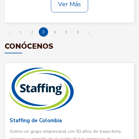
Ver Más
3
‹
1
2
4
5
6
›
CONÓCENOS
Staffing de Colombia
Somos un grupo empresarial con 50 años de trayectoria,
pioneros y experto en el sector de las empresas de