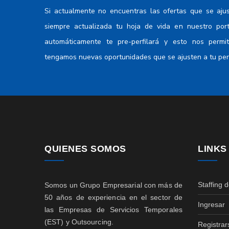
medio de servicios juridicos, sociales,
Si actualmente no encuentras las ofertas que se aju
culturales y afines
siempre actualizada tu hoja de vida en nuestro por
Tecnicos y profesionales del nivel
automáticamente te pre-perfilará y esto nos permi
medio en las finanzas y la administracion
Trabajadores de los cuidados
tengamos nuevas oportunidades que se ajusten a tu perf
personales
Trabajadores de los servicios
personales
Técnicos en tecnología de la
información y las comunicaciones
Técnicos y profesionales del nivel
medio de la salud
QUIENES SOMOS
LINKS
Vendedores
Staffing 
Somos un Grupo Empresarial con más de
50 años de experiencia en el sector de
Ingresar
las Empresas de Servicios Temporales
(EST) y Outsourcing.
Registrar