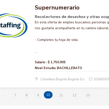
Supernumerario
Recolectores de desechos y otras ocu
En esta oferta de empleo buscamos personas 
nos gustaría acompañarte en tu camino laboral, 
- Completes tu hoja de vida.
...
Salario :
$ 1.750.905
Nivel Estudio:
BACHILLERATO
Colombia Bogota Bogota D.c.
2026/03/
...
7
8
9
10
11
12
13
...