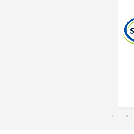
público
Gerentes de hoteles, restaurantes,
comercios y otros servicios
Obreros y peones agropecuarios,
pesqueros y forestales
Obreros y peones de la mineria, la
construccion, la industria manufacturera y
el transporte
Oficiales y operarios de la construcción
(excluyendo electricistas)
Oficiales y operarios de la metalurgia;
mecánicos y reparadores de máquinas y
afines
Oficiales y operarios de procesamiento
de alimentos, de la confección, ebanistas y
afines
Oficinistas
‹
1
2
Operadores de instalaciones fijas y
máquinas