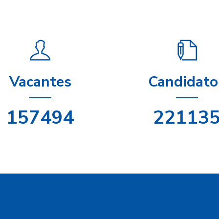
Vacantes
Candidato
198664
27894