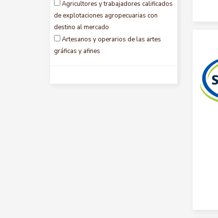
Agricultores y trabajadores calificados
Sucre
de explotaciones agropecuarias con
Tolima
destino al mercado
Valle del cauca
Artesanos y operarios de las artes
gráficas y afines
Auxiliares contables y encargados del
registro de materiales
Ayudantes de preparacion de alimentos
Conductores de vehículos y operadores
de equipos pesados móviles
Directores administrativos y
comerciales
Directores ejecutivos, personal
directivo de la administración y
legislativos
Directores y gerentes en sectores de
producción y servicios
Empleados de trato directo con el