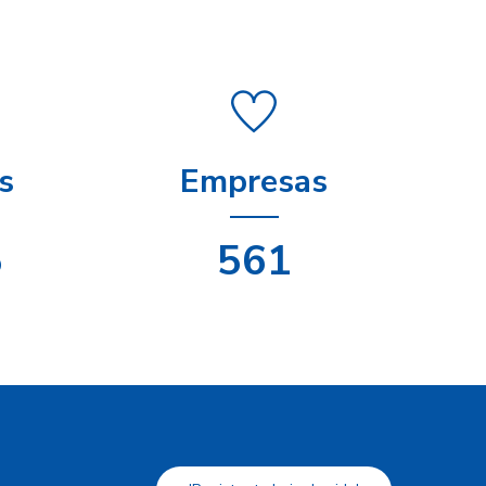
s
Empresas
1
708