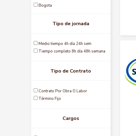
Pereira
Bogota
Popayan
Bolivar
Puerto santander
Boyaca
Tipo de jornada
Rionegro
Caldas
Sabaneta
Caqueta
Santa marta
Casanare
Medio tiempo 4h día 24h sem
Tocancipa
Cauca
Tiempo completo 8h día 48h semana
Toluviejo
Cesar
Tunja
Cordoba
Tipo de Contrato
Valledupar
Cundinamarca
Villavicencio
Huila
Yopal
La guajira
Contrato Por Obra O Labor
Magdalena
Término Fijo
Meta
Nariqo
Cargos
Norte santander
Risaralda
Santander