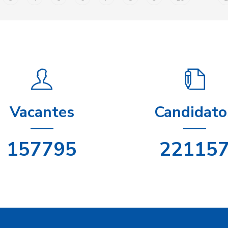
Vacantes
Candidato
198695
27896