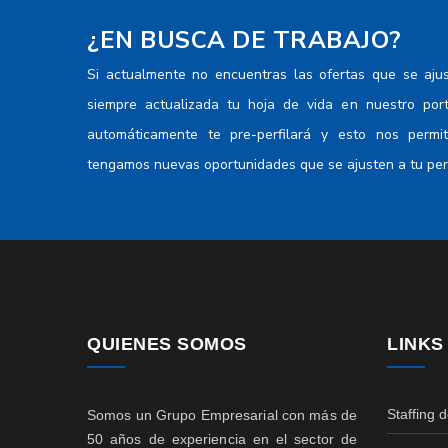
Tecnicos y profesionales del nivel
¿EN BUSCA DE TRABAJO?
medio de servicios juridicos, sociales,
culturales y afines
Si actualmente no encuentras las ofertas que se aju
Tecnicos y profesionales del nivel
siempre actualizada tu hoja de vida en nuestro por
medio en las finanzas y la administracion
automáticamente te pre-perfilará y esto nos permi
Trabajadores de los cuidados
personales
tengamos nuevas oportunidades que se ajusten a tu perf
Trabajadores de los servicios
personales
Técnicos en tecnología de la
información y las comunicaciones
Técnicos y profesionales del nivel
medio de la salud
Vendedores
QUIENES SOMOS
LINKS
Staffing 
Somos un Grupo Empresarial con más de
50 años de experiencia en el sector de