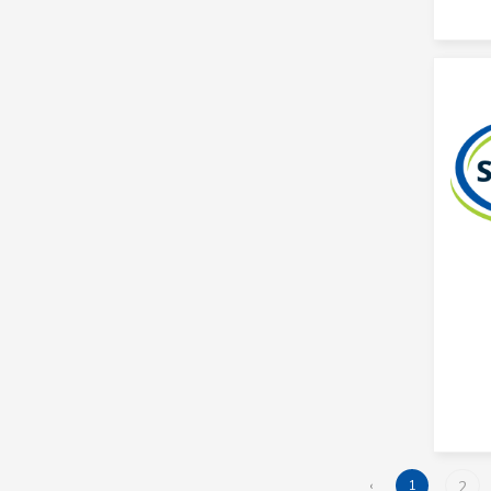
Empleados de trato directo con el
público
Gerentes de hoteles, restaurantes,
comercios y otros servicios
Obreros y peones agropecuarios,
pesqueros y forestales
Obreros y peones de la mineria, la
construccion, la industria manufacturera y
el transporte
Oficiales y operarios de la construcción
(excluyendo electricistas)
Oficiales y operarios de la metalurgia;
mecánicos y reparadores de máquinas y
afines
Oficiales y operarios de procesamiento
de alimentos, de la confección, ebanistas y
afines
Oficinistas
Operadores de instalaciones fijas y
‹
1
2