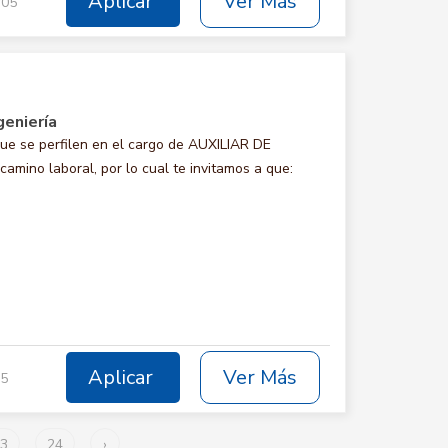
Aplicar
Ver Más
/05
geniería
e se perfilen en el cargo de AUXILIAR DE
mino laboral, por lo cual te invitamos a que:
Aplicar
Ver Más
05
3
24
›