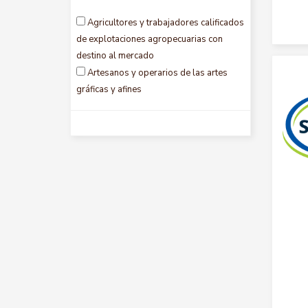
Sucre
Agricultores y trabajadores calificados
Tolima
de explotaciones agropecuarias con
Valle del cauca
destino al mercado
Artesanos y operarios de las artes
gráficas y afines
Auxiliares contables y encargados del
registro de materiales
Ayudantes de preparacion de alimentos
Conductores de vehículos y operadores
de equipos pesados móviles
Directores administrativos y
comerciales
Directores ejecutivos, personal
directivo de la administración y
legislativos
Directores y gerentes en sectores de
producción y servicios