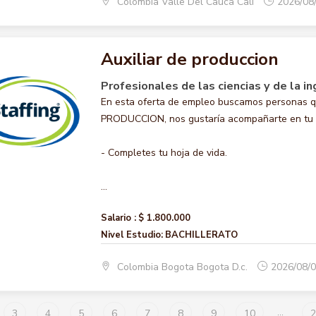
Colombia Valle Del Cauca Cali
2026/08
Auxiliar de produccion
Profesionales de las ciencias y de la in
En esta oferta de empleo buscamos personas qu
PRODUCCION, nos gustaría acompañarte en tu ca
- Completes tu hoja de vida.
...
Salario :
$ 1.800.000
Nivel Estudio:
BACHILLERATO
Colombia Bogota Bogota D.c.
2026/08/
3
4
5
6
7
8
9
10
...
2