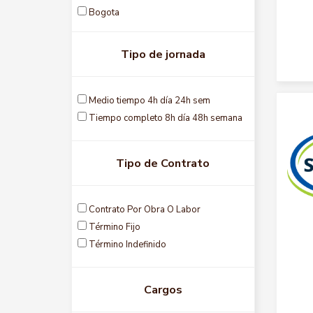
Pereira
Bogota
Popayan
Bolivar
Puerto santander
Boyaca
Tipo de jornada
Rionegro
Caldas
Sabaneta
Caqueta
Santa marta
Casanare
Medio tiempo 4h día 24h sem
Tocancipa
Cauca
Tiempo completo 8h día 48h semana
Toluviejo
Cesar
Tunja
Cordoba
Tipo de Contrato
Valledupar
Cundinamarca
Villavicencio
Huila
Yopal
La guajira
Contrato Por Obra O Labor
Magdalena
Término Fijo
Meta
Término Indefinido
Nariqo
Norte santander
Cargos
Risaralda
Santander