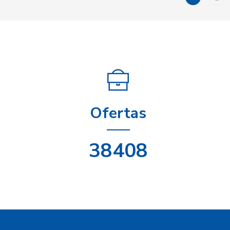
máquinas
Otro personal de apoyo administrativo
Personal de los servicios de protección
Personal domestico y de aseo
Profesionales de la educación
Profesionales de la salud
Profesionales de las ciencias y de la
ingeniería
Ofertas
Profesionales de negocios y de
administración
Profesionales de tecnología de la
48430
información y las comunicaciones
Profesionales en derecho, en ciencias
sociales y culturales
Recolectores de desechos y otras
ocupaciones elementales
Tecnicos y profesionales del nivel
medio de las ciencias y la ingenieria