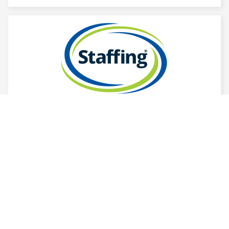
Auxiliar de almacen
En esta oferta de empleo buscamos personas
que se perfilen en el cargo de AUXILIAR DE
ALMACEN, nos gustaría acompañarte en tu
camino laboral, por lo cual te invitamos a que:
- Completes tu hoja de vida.
...