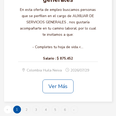
En esta oferta de empleo buscamos personas
que se perfilen en el cargo de AUXILIAR DE
SERVICIOS GENERALES , nos gustaría
acompañarte en tu camino laboral, por lo cual
te invitamos a que:
- Completes tu hoja de vida.<...
Salario :
$ 875.452
Colombia Huila Neiva
2026/07/29
Ver Más
‹
1
2
3
4
5
6
›