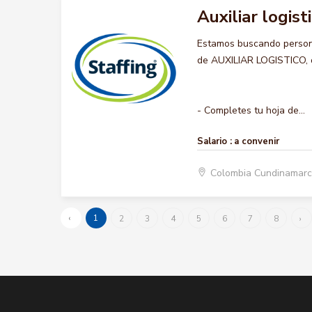
Auxiliar logist
Estamos buscando persona
de AUXILIAR LOGISTICO, qu
- Completes tu hoja de...
Salario :
a convenir
Colombia Cundinamar
‹
1
2
3
4
5
6
7
8
›