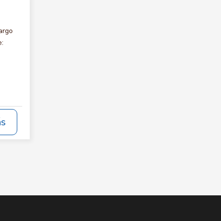
argo
e:
ás