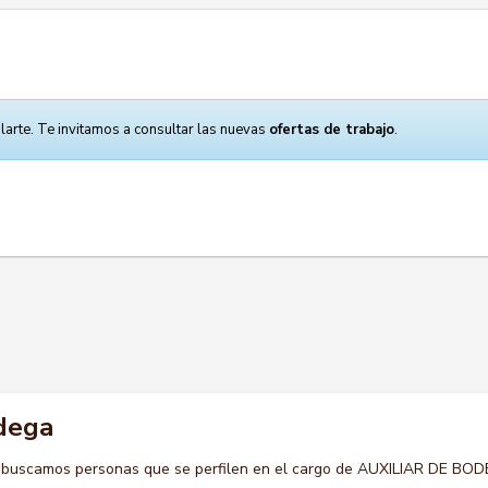
larte. Te invitamos a consultar las nuevas
ofertas de trabajo
.
odega
o buscamos personas que se perfilen en el cargo de AUXILIAR DE BO