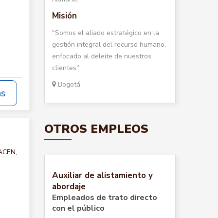
Misión
"Somos el aliado estratégico en la
gestión integral del recurso humano,
enfocado al deleite de nuestros
clientes".
Bogotá
ás
OTROS EMPLEOS
MACEN,
Auxiliar de alistamiento y
abordaje
Empleados de trato directo
con el público