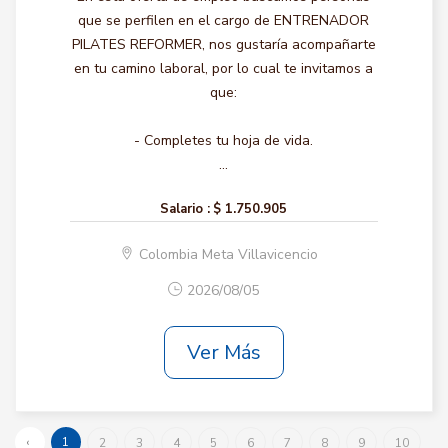
que se perfilen en el cargo de ENTRENADOR
PILATES REFORMER, nos gustaría acompañarte
en tu camino laboral, por lo cual te invitamos a
que:
- Completes tu hoja de vida.
...
Salario :
$ 1.750.905
Colombia Meta Villavicencio
2026/08/05
Ver Más
‹
1
2
3
4
5
6
7
8
9
10