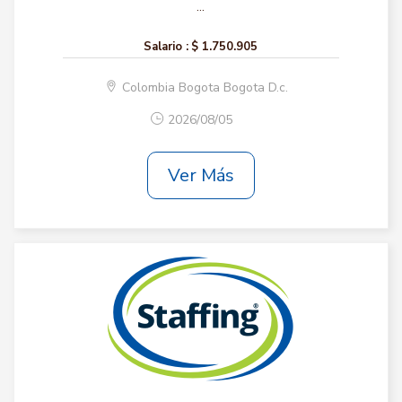
...
Salario :
$ 1.750.905
Colombia Bogota Bogota D.c.
2026/08/05
Ver Más