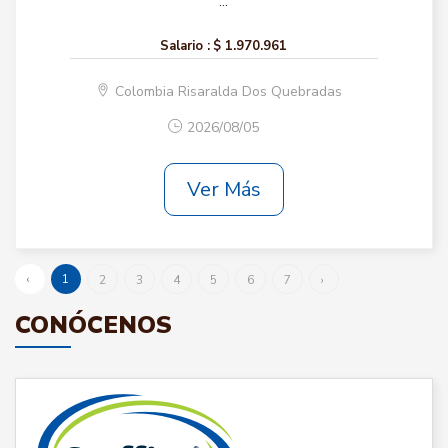
...
Salario :
$ 1.970.961
Colombia Risaralda Dos Quebradas
2026/08/05
Ver Más
‹
1
2
3
4
5
6
7
›
CONÓCENOS