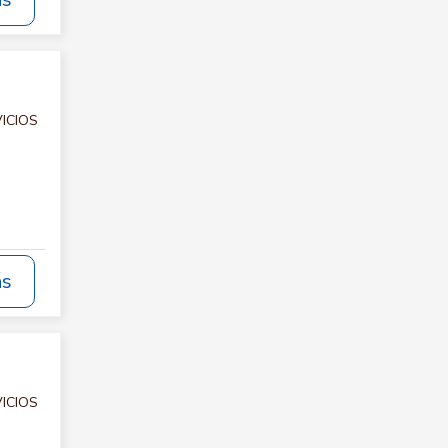
ás
VICIOS
ás
VICIOS