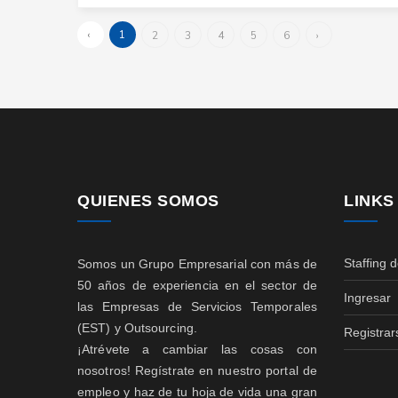
‹
1
2
3
4
5
6
›
QUIENES SOMOS
LINKS
Staffing 
Somos un Grupo Empresarial con más de
50 años de experiencia en el sector de
Ingresar
las Empresas de Servicios Temporales
(EST) y Outsourcing.
Registrar
¡Atrévete a cambiar las cosas con
nosotros! Regístrate en nuestro portal de
empleo y haz de tu hoja de vida una gran