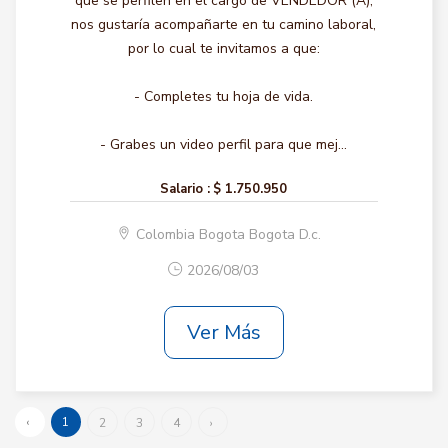
que se perfilen en el cargo de VENDEDOR (A),
nos gustaría acompañarte en tu camino laboral,
por lo cual te invitamos a que:
- Completes tu hoja de vida.
- Grabes un video perfil para que mej...
Salario :
$ 1.750.950
Colombia Bogota Bogota D.c.
2026/08/03
Ver Más
‹
1
2
3
4
›