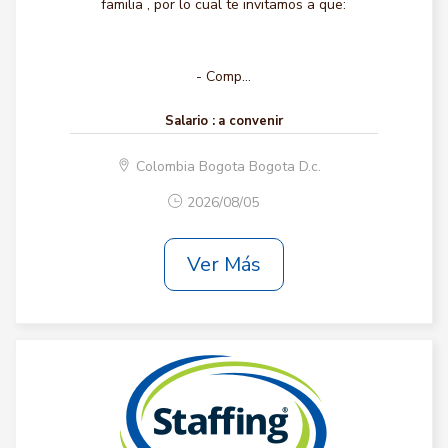
familia , por lo cual te invitamos a que:
- Comp...
Salario :
a convenir
Colombia Bogota Bogota D.c.
2026/08/05
Ver Más