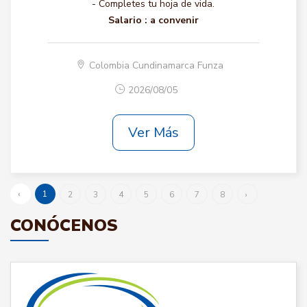
- Completes tu hoja de vida.
Salario :
a convenir
Colombia Cundinamarca Funza
2026/08/05
Ver Más
‹
1
2
3
4
5
6
7
8
›
CONÓCENOS