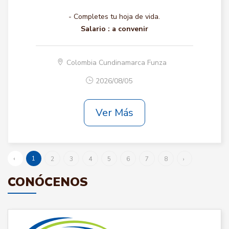
- Completes tu hoja de vida.
Salario :
a convenir
Colombia Cundinamarca Funza
2026/08/05
Ver Más
‹
1
2
3
4
5
6
7
8
›
CONÓCENOS