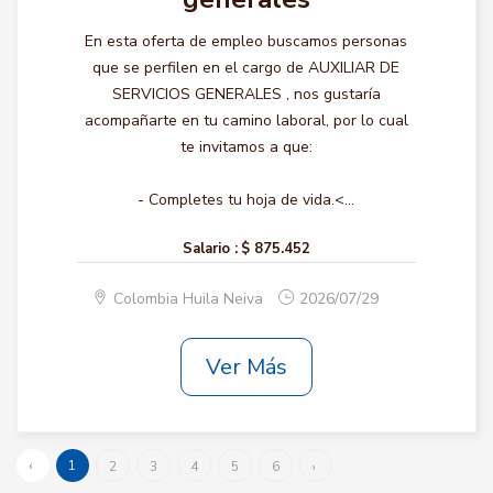
En esta oferta de empleo buscamos personas
que se perfilen en el cargo de AUXILIAR DE
SERVICIOS GENERALES , nos gustaría
acompañarte en tu camino laboral, por lo cual
te invitamos a que:
- Completes tu hoja de vida.<...
Salario :
$ 875.452
Colombia Huila Neiva
2026/07/29
Ver Más
‹
1
2
3
4
5
6
›