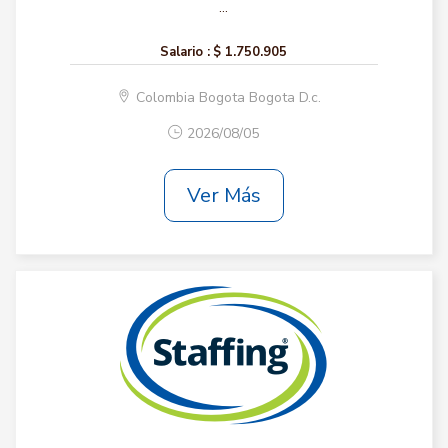
...
Salario :
$ 1.750.905
Colombia Bogota Bogota D.c.
2026/08/05
Ver Más