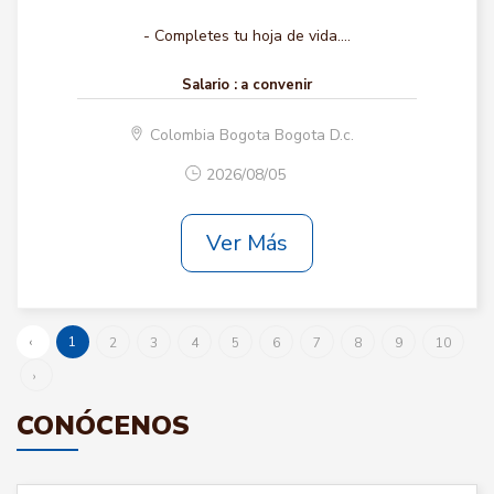
- Completes tu hoja de vida....
Salario :
a convenir
Colombia Bogota Bogota D.c.
2026/08/05
Ver Más
‹
1
2
3
4
5
6
7
8
9
10
›
CONÓCENOS