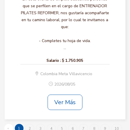
que se perfilen en el cargo de ENTRENADOR
PILATES REFORMER, nos gustaría acompañarte
en tu camino laboral, por lo cual te invitamos a
que:
- Completes tu hoja de vida.
...
Salario :
$ 1.750.905
Colombia Meta Villavicencio
2026/08/05
Ver Más
‹
1
2
3
4
5
6
7
8
9
10